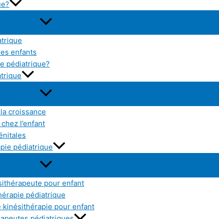
ue?
atrique
les enfants
e pédiatrique?
atrique
 la croissance
chez l’enfant
énitales
pie pédiatrique
sithérapeute pour enfant
thérapie pédiatrique
kinésithérapie pour enfant
érapeutes pédiatriques