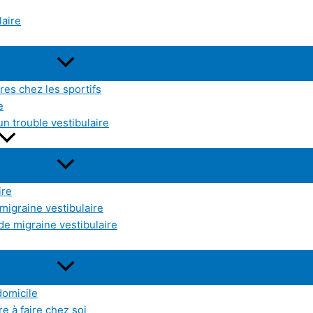
laire
res chez les sportifs
e
un trouble vestibulaire
ire
 migraine vestibulaire
de migraine vestibulaire
domicile
e à faire chez soi