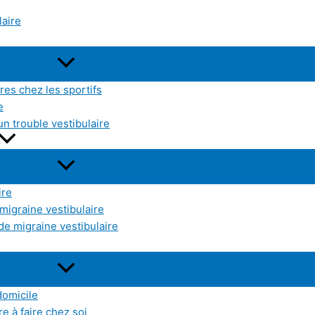
laire
res chez les sportifs
e
un trouble vestibulaire
ire
 migraine vestibulaire
de migraine vestibulaire
domicile
e à faire chez soi