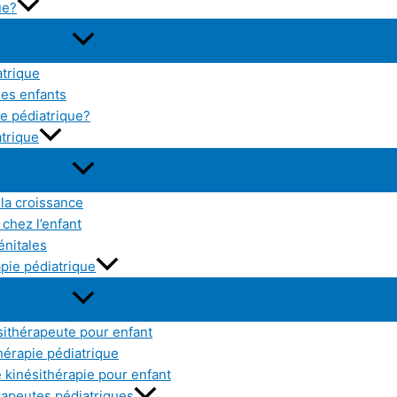
ue?
atrique
les enfants
e pédiatrique?
atrique
 la croissance
chez l’enfant
énitales
pie pédiatrique
sithérapeute pour enfant
thérapie pédiatrique
kinésithérapie pour enfant
érapeutes pédiatriques