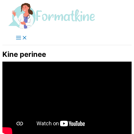
Aller
au
contenu
Kine perinee