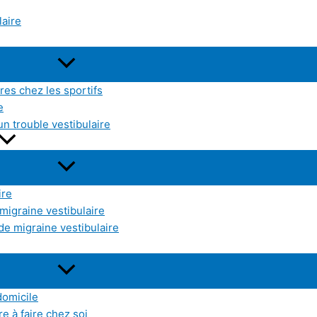
laire
res chez les sportifs
e
un trouble vestibulaire
ire
 migraine vestibulaire
de migraine vestibulaire
domicile
e à faire chez soi