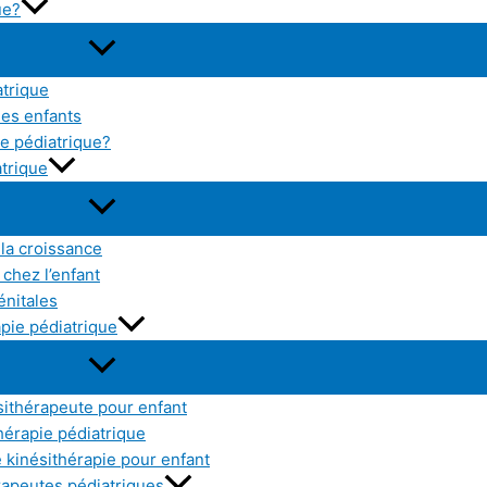
ue?
atrique
les enfants
e pédiatrique?
atrique
 la croissance
chez l’enfant
énitales
pie pédiatrique
sithérapeute pour enfant
thérapie pédiatrique
kinésithérapie pour enfant
érapeutes pédiatriques