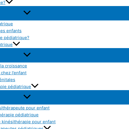
ue?
atrique
les enfants
e pédiatrique?
atrique
 la croissance
chez l’enfant
énitales
pie pédiatrique
sithérapeute pour enfant
thérapie pédiatrique
kinésithérapie pour enfant
érapeutes pédiatriques