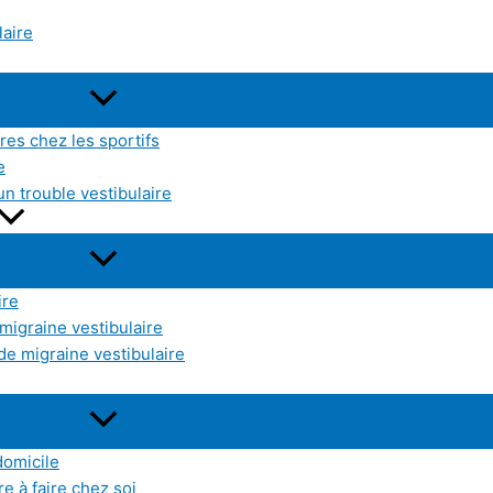
laire
res chez les sportifs
e
un trouble vestibulaire
ire
 migraine vestibulaire
de migraine vestibulaire
domicile
e à faire chez soi