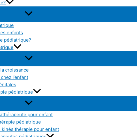
ue?
atrique
les enfants
e pédiatrique?
atrique
 la croissance
chez l’enfant
énitales
pie pédiatrique
sithérapeute pour enfant
thérapie pédiatrique
kinésithérapie pour enfant
érapeutes pédiatriques