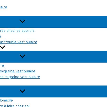
laire
res chez les sportifs
e
un trouble vestibulaire
ire
 migraine vestibulaire
de migraine vestibulaire
domicile
e à faire chez soi